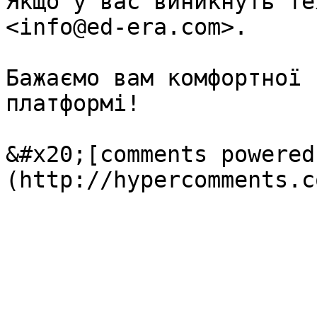
Якщо у вас виникнуть те
<info@ed-era.com>.

Бажаємо вам комфортної 
платформі!

&#x20;[comments powered