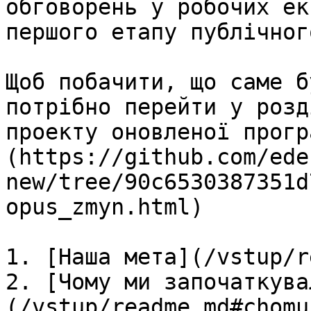
обговорень у робочих ек
першого етапу публічног
Щоб побачити, що саме б
потрібно перейти у розд
проекту оновленої прогр
(https://github.com/ede
new/tree/90c6530387351d
opus_zmyn.html)

1. [Наша мета](/vstup/r
2. [Чому ми започаткува
(/vstup/readme.md#chomu)