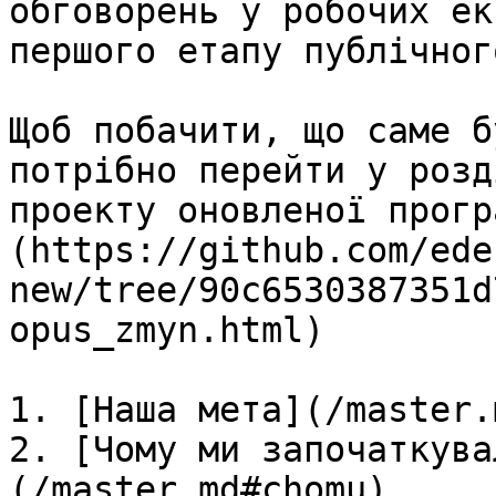
обговорень у робочих ек
першого етапу публічног
Щоб побачити, що саме б
потрібно перейти у розд
проекту оновленої прогр
(https://github.com/ede
new/tree/90c6530387351d
opus_zmyn.html)

1. [Наша мета](/master.
2. [Чому ми започаткува
(/master.md#chomu)
