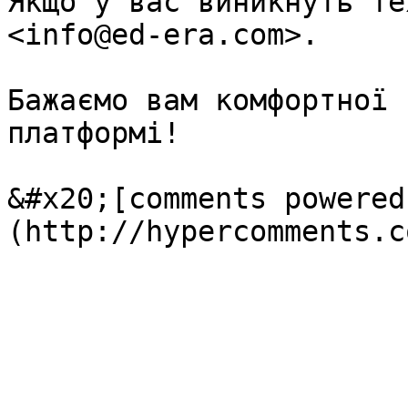
Якщо у вас виникнуть те
<info@ed-era.com>.

Бажаємо вам комфортної 
платформі!

&#x20;[comments powered